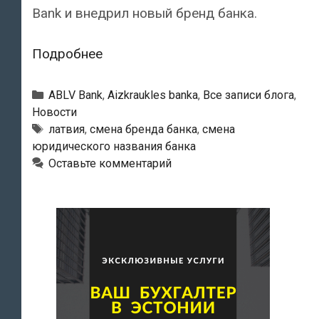
Bank и внедрил новый бренд банка.
Aizkraukles
Подробнее
banka
сменил
Рубрики
ABLV Bank
,
Aizkraukles banka
,
Все записи блога
,
название
Новости
Тэги
латвия
,
смена бренда банка
,
смена
юридического названия банка
Оставьте комментарий