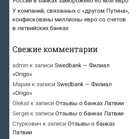
России в банках заморожено 80 млн евро
У компаний, связанных с «другом Путина»,
конфискованы миллионы евро со счетов
в латвийских банках
Свежие комментарии
admin
к записи
Swedbank — Филиал
«Origo»
Мария
к записи
Swedbank — Филиал
«Origo»
Oleksii
к записи
Отзывы о банках Латвии
Sergei
к записи
Отзывы о банках Латвии
Стуркович
к записи
Отзывы о банках
Латвии