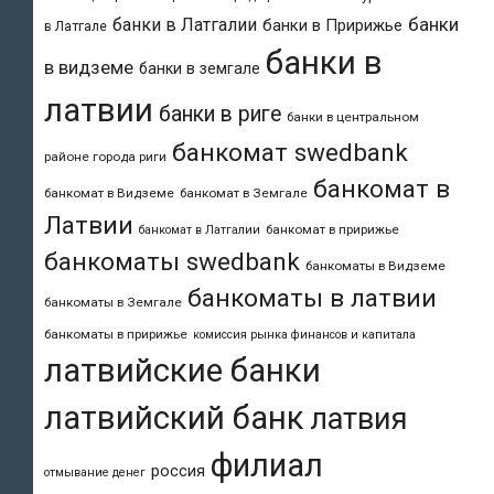
банки
банки в Латгалии
банки в Пририжье
в Латгале
банки в
в видземе
банки в земгале
латвии
банки в риге
банки в центральном
банкомат swedbank
районе города риги
банкомат в
банкомат в Видземе
банкомат в Земгале
Латвии
банкомат в пририжье
банкомат в Латгалии
банкоматы swedbank
банкоматы в Видземе
банкоматы в латвии
банкоматы в Земгале
банкоматы в пририжье
комиссия рынка финансов и капитала
латвийские банки
латвийский банк
латвия
филиал
россия
отмывание денег