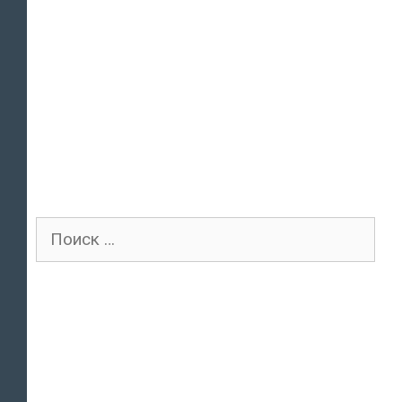
Поиск
для: