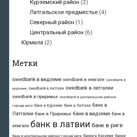
Курземский район
(2)
Латгальское предместье
(4)
Северный район
(1)
Центральный район
(6)
Юрмала
(2)
Метки
swedbank в видземе
swedbank в земгале
swedbank в
swedbank в латгалии
swedbank в латгале
курземе
swedbank в пририжье
swedbank в центральном районе
банк в
банк в Курземе
банк в Латгале
города риги
банк в видземе
Латгалии
банк в Пририжье
банк в
банк в латвии
банк в риге
земгале
банки в Курземе
банки
банк в центральном районе города риги