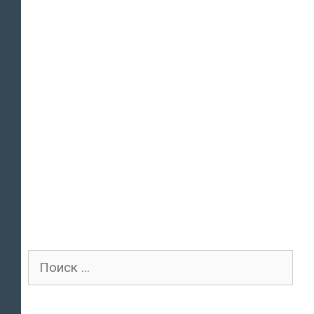
Поиск
для: