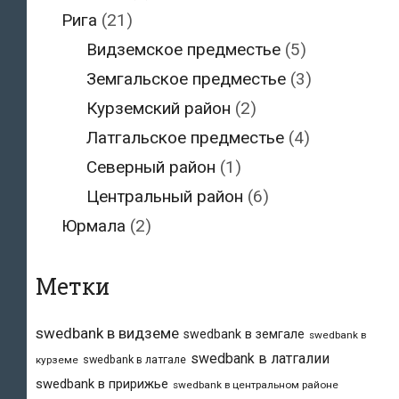
Рига
(21)
Видземское предместье
(5)
Земгальское предместье
(3)
Курземский район
(2)
Латгальское предместье
(4)
Северный район
(1)
Центральный район
(6)
Юрмала
(2)
Метки
swedbank в видземе
swedbank в земгале
swedbank в
swedbank в латгалии
swedbank в латгале
курземе
swedbank в пририжье
swedbank в центральном районе