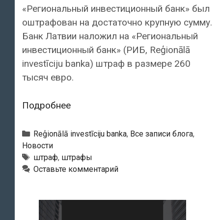
«Региональный инвестиционный банк» был
оштрафован на достаточно крупную сумму.
Банк Латвии наложил на «Региональный
инвестиционный банк» (РИБ, Reģionālā
investīciju banka) штраф в размере 260
тысяч евро.
«Региональный
Подробнее
инвестиционный
банк»
Рубрики
Reģionālā investīciju banka
,
Все записи блога
,
оштрафован
Новости
Тэги
штраф
,
штрафы
почти
Оставьте комментарий
на
260
тысяч
евро