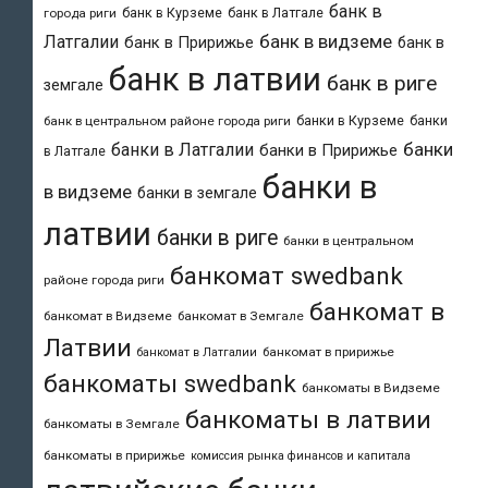
банк в
банк в Курземе
банк в Латгале
города риги
банк в видземе
Латгалии
банк в Пририжье
банк в
банк в латвии
банк в риге
земгале
банки в Курземе
банки
банк в центральном районе города риги
банки
банки в Латгалии
банки в Пририжье
в Латгале
банки в
в видземе
банки в земгале
латвии
банки в риге
банки в центральном
банкомат swedbank
районе города риги
банкомат в
банкомат в Видземе
банкомат в Земгале
Латвии
банкомат в пририжье
банкомат в Латгалии
банкоматы swedbank
банкоматы в Видземе
банкоматы в латвии
банкоматы в Земгале
банкоматы в пририжье
комиссия рынка финансов и капитала