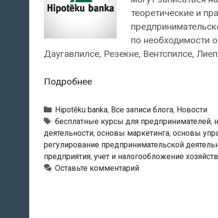
теоретические и пр
предпринимательско
по необходимости о
Даугавпилсе, Резекне, Вентспилсе, Лиеп
Начинающие
Подробнее
предприниматели,
участвующие
Рубрики
Hipotēku banka
,
Все записи блога
,
Новости
в
Тэги
бесплатные курсы для предпринимателей
,
деятельности
,
основы маркетинга
,
основы упр
Стартовой
регулирование предпринимательской деятель
программе
предприятия
,
учет и налогообложение хозяйст
Hipotēku
Оставьте комментарий
banka,
могут
записаться
на