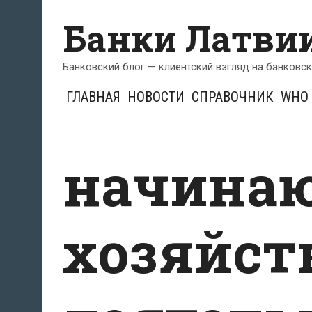
Перейти
Банки Латви
к
содержимому
Банковский блог — клиентский взгляд на банковс
ГЛАВНАЯ
НОВОСТИ
СПРАВОЧНИК
WHO 
начина
хозяйст