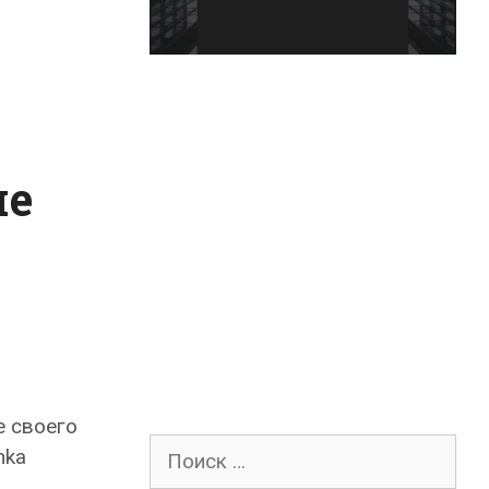
ме
е своего
Поиск
nka
для: