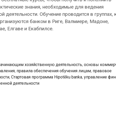
актические знания, необходимые для ведения
й деятельности. Обучение проводится в группах,
рганизуются банком в Риге, Валмиере, Мадоне,
ае, Елгаве и Екабпилсе.
начинающим хозяйственную деятельность
,
основы коммер
авления
,
правила обеспечения обучения лицам
,
правовое
ности
,
Стартовая программа Hipotēku banka
,
управление фин
венной деятельности