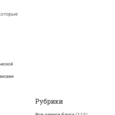
 которые
ческой
ансами
Рубрики
Все записи блога
(113)