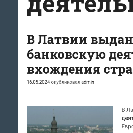
деятель
В Латвии выдан
банковскую дея
вхождения стра
16.05.2024
опубликовал
admin
В Л
дея
Евр