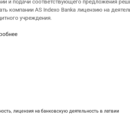
вии и подачи соответствующего предложения реш
ть компании AS Indexo Banka лицензию на деятел
итного учреждения.
В
робнее
Латвии
выдана
первая
лицензия
на
банковскую
деятельность
после
вхождения
ность
,
лицензия на банковскую деятельность в латвии
страны
в