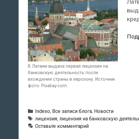
Лат
выда
кред
Под
В Латвии выдана первая лицензия на
банковскую деятельность после
вхождения страны в еврозону. Источник
фото: Pixabay.com.
Рубрики
Indexo
,
Все записи блога
,
Новости
Тэги
лицензия
,
лицензия на банковскую деятель
Оставьте комментарий