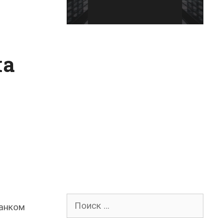
на
Поиск
Банком
для: