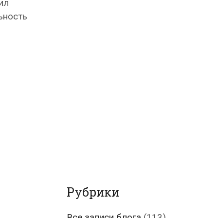
ил
ьность
Рубрики
Все записи блога
(113)