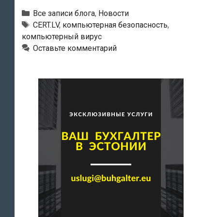
распространяется
Рубрики
Все записи блога
,
Новости
компьютерный
Тэги
CERT.LV
,
компьютерная безопасность
,
компьютерный вирус
вирус,
Оставьте комментарий
охотящийся
за
пользователями
интернет-
банков