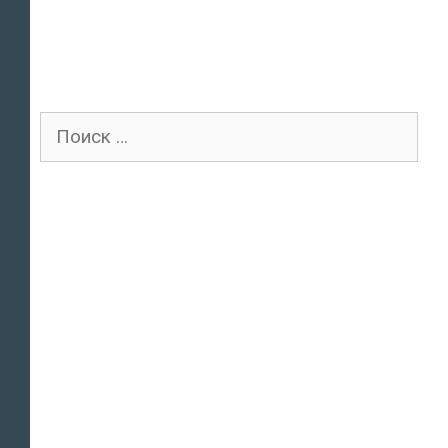
Поиск
для: