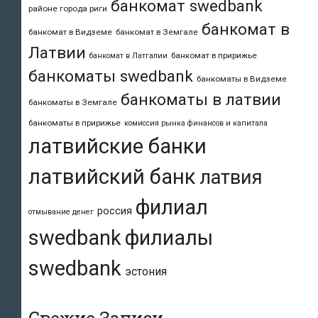
банкомат swedbank
районе города риги
банкомат в
банкомат в Видземе
банкомат в Земгале
Латвии
банкомат в пририжье
банкомат в Латгалии
банкоматы swedbank
банкоматы в Видземе
банкоматы в латвии
банкоматы в Земгале
банкоматы в пририжье
комиссия рынка финансов и капитала
латвийские банки
латвийский банк
латвия
филиал
россия
отмывание денег
swedbank
филиалы
swedbank
эстония