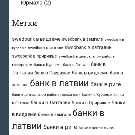
Юрмала
(2)
Метки
swedbank в видземе
swedbank в земгале
swedbank в
swedbank в латгалии
swedbank в латгале
курземе
swedbank в пририжье
swedbank в центральном районе
банк в
банк в Курземе
банк в Латгале
города риги
банк в видземе
Латгалии
банк в Пририжье
банк в
банк в латвии
банк в риге
земгале
банки в Курземе
банки
банк в центральном районе города риги
банки
банки в Латгалии
банки в Пририжье
в Латгале
банки в
в видземе
банки в земгале
латвии
банки в риге
банки в центральном