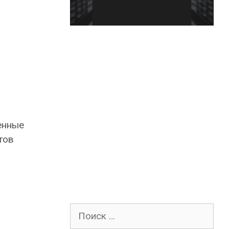
енные
тов
Поиск
для: