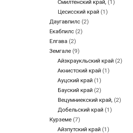
Смилтенский край,
(1)
Цесисский край
(1)
Даугавпилс
(2)
Екабпилс
(2)
Елгава
(2)
Земгале
(9)
Айзкраукльский край
(2)
Акнистский край
(1)
Ауцский край
(1)
Бауский край
(2)
Вецумниекский край,
(2)
Добельский край
(1)
Курземе
(7)
Айзпутский край
(1)