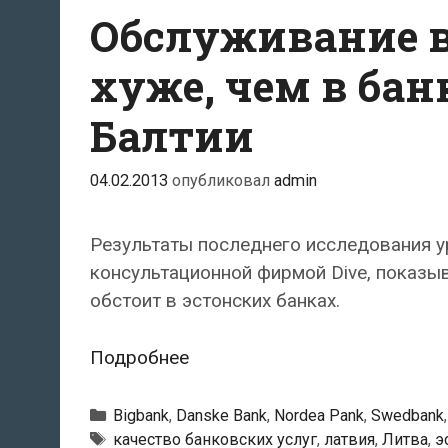
Обслуживание в
хуже, чем в бан
Балтии
04.02.2013
опубликовал
admin
Результаты последнего исследования у
консультационной фирмой Dive, показы
обстоит в эстонских банках.
Обслуживание
Подробнее
в
эстонских
Рубрики
Bigbank
,
Danske Bank
,
Nordea Pank
,
Swedbank
банках
Тэги
качество банковских услуг
,
латвия
,
Литва
,
э