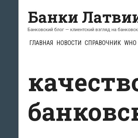
Перейти
Банки Латви
к
содержимому
Банковский блог — клиентский взгляд на банковс
ГЛАВНАЯ
НОВОСТИ
СПРАВОЧНИК
WHO 
качеств
банковс