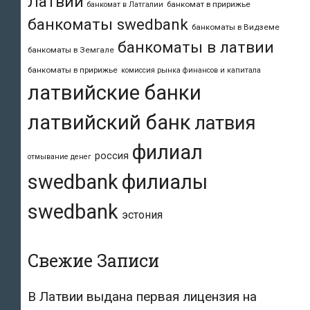
Латвии
банкомат в пририжье
банкомат в Латгалии
банкоматы swedbank
банкоматы в Видземе
банкоматы в латвии
банкоматы в Земгале
банкоматы в пририжье
комиссия рынка финансов и капитала
латвийские банки
латвийский банк
латвия
филиал
россия
отмывание денег
swedbank
филиалы
swedbank
эстония
Свежие Записи
В Латвии выдана первая лицензия на