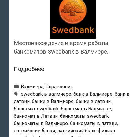
Местонахождение и время работы
банкоматов Swedbank в Валмиере.
Swedbank
Подробнее
—
Банкоматы
Рубрики
Валмиера
,
Справочник
в
Тэги
swedbank в валмиере
,
банк в Валмиере
,
банк в
латвии
,
банки в Валмиере
,
банки в латвии
,
Валмиере
банкомат swedbank
,
банкомат в Валмиере
,
банкомат в Латвии
,
банкоматы swedbank
,
банкоматы в Валмиере
,
банкоматы в латвии
,
латвийские банки
,
латвийский банк
,
филиал