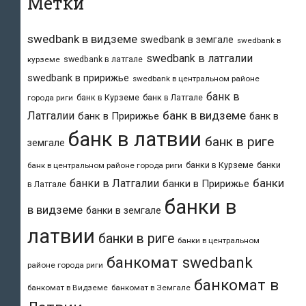
Метки
swedbank в видземе
swedbank в земгале
swedbank в
swedbank в латгалии
swedbank в латгале
курземе
swedbank в пририжье
swedbank в центральном районе
банк в
банк в Курземе
банк в Латгале
города риги
банк в видземе
Латгалии
банк в Пририжье
банк в
банк в латвии
банк в риге
земгале
банки в Курземе
банки
банк в центральном районе города риги
банки
банки в Латгалии
банки в Пририжье
в Латгале
банки в
в видземе
банки в земгале
латвии
банки в риге
банки в центральном
банкомат swedbank
районе города риги
банкомат в
банкомат в Видземе
банкомат в Земгале