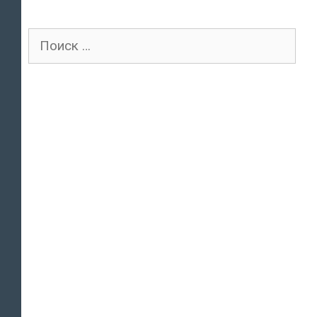
Поиск
для: