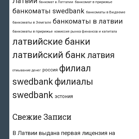
Латвии
банкомат в пририжье
банкомат в Латгалии
банкоматы swedbank
банкоматы в Видземе
банкоматы в латвии
банкоматы в Земгале
банкоматы в пририжье
комиссия рынка финансов и капитала
латвийские банки
латвийский банк
латвия
филиал
россия
отмывание денег
swedbank
филиалы
swedbank
эстония
Свежие Записи
В Латвии выдана первая лицензия на