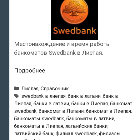
Местонахождение и время работы
банкоматов Swedbank в Лиепая.
Swedbank
Подробнее
—
Банкоматы
Рубрики
Лиепая
,
Справочник
в
Тэги
swedbank в лиепая
,
банк в латвии
,
банк в
Лиепая
,
банки в латвии
,
банки в Лиепая
,
банкомат
Лиепая
swedbank
,
банкомат в Латвии
,
банкомат в Лиепая
,
банкоматы swedbank
,
банкоматы в латвии
,
банкоматы в Лиепая
,
латвийские банки
,
латвийский банк
,
филиал swedbank
,
филиалы