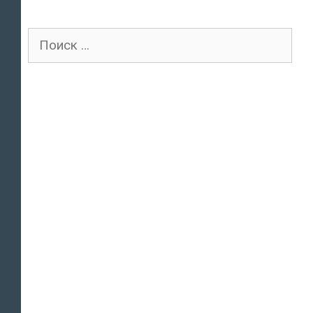
Поиск
для: