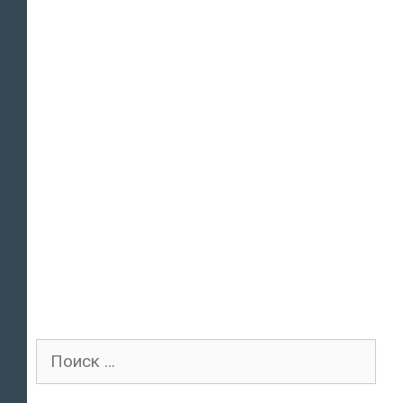
Поиск
для: