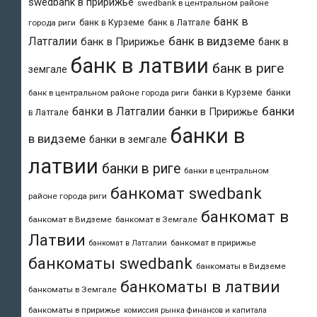
swedbank в пририжье
swedbank в центральном районе
банк в
банк в Курземе
банк в Латгале
города риги
банк в видземе
Латгалии
банк в Пририжье
банк в
банк в латвии
банк в риге
земгале
банки в Курземе
банки
банк в центральном районе города риги
банки
банки в Латгалии
банки в Пририжье
в Латгале
банки в
в видземе
банки в земгале
латвии
банки в риге
банки в центральном
банкомат swedbank
районе города риги
банкомат в
банкомат в Видземе
банкомат в Земгале
Латвии
банкомат в пририжье
банкомат в Латгалии
банкоматы swedbank
банкоматы в Видземе
банкоматы в латвии
банкоматы в Земгале
банкоматы в пририжье
комиссия рынка финансов и капитала