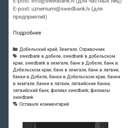
E-post: info@swedbank.lv (для частных лиц)
E-post: uznemumi@swedbank.lv (для
предприятий)
Swedbank
Подробнее
—
Добельский
Рубрики
Добельский край
,
Земгале
,
Справочник
филиал
Тэги
swedbank в добеле
,
swedbank в добельском
крае
,
swedbank в земгале
,
банк в Добеле
,
банк в
Добельском крае
,
банк в земгале
,
банк в латвии
,
банки в Добеле
,
банки в Добельском крае
,
банки
в земгале
,
банки в латвии
,
латвийские банки
,
латвийский банк
,
филиал swedbank
,
филиалы
swedbank
Оставьте комментарий