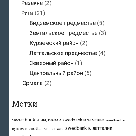
Резекне
(2)
Рига
(21)
Видземское предместье
(5)
Земгальское предместье
(3)
Курземский район
(2)
Латгальское предместье
(4)
Северный район
(1)
Центральный район
(6)
Юрмала
(2)
Метки
swedbank в видземе
swedbank в земгале
swedbank в
swedbank в латгалии
swedbank в латгале
курземе