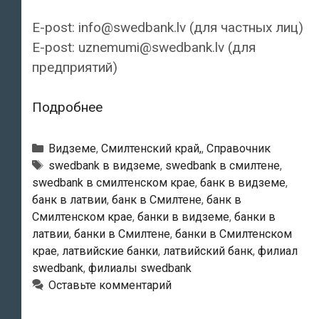
E-post: info@swedbank.lv (для частных лиц)
E-post: uznemumi@swedbank.lv (для
предприятий)
Swedbank
Подробнее
—
Смилтенский
Рубрики
Видземе
,
Смилтенский край,
,
Справочник
филиал
Тэги
swedbank в видземе
,
swedbank в смилтене
,
swedbank в смилтенском крае
,
банк в видземе
,
банк в латвии
,
банк в Смилтене
,
банк в
Смилтенском крае
,
банки в видземе
,
банки в
латвии
,
банки в Смилтене
,
банки в Смилтенском
крае
,
латвийские банки
,
латвийский банк
,
филиал
swedbank
,
филиалы swedbank
Оставьте комментарий