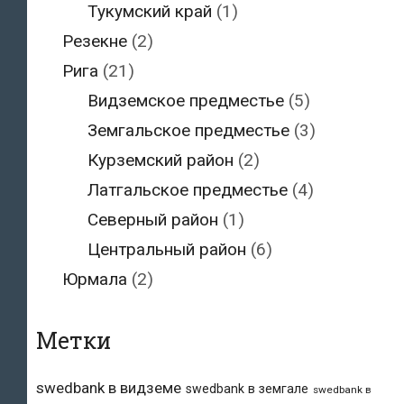
Тукумский край
(1)
Резекне
(2)
Рига
(21)
Видземское предместье
(5)
Земгальское предместье
(3)
Курземский район
(2)
Латгальское предместье
(4)
Северный район
(1)
Центральный район
(6)
Юрмала
(2)
Метки
swedbank в видземе
swedbank в земгале
swedbank в