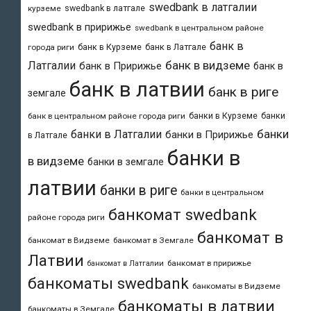
swedbank в латгалии
swedbank в латгале
курземе
swedbank в пририжье
swedbank в центральном районе
банк в
банк в Курземе
банк в Латгале
города риги
банк в видземе
Латгалии
банк в Пририжье
банк в
банк в латвии
банк в риге
земгале
банки в Курземе
банки
банк в центральном районе города риги
банки
банки в Латгалии
банки в Пририжье
в Латгале
банки в
в видземе
банки в земгале
латвии
банки в риге
банки в центральном
банкомат swedbank
районе города риги
банкомат в
банкомат в Видземе
банкомат в Земгале
Латвии
банкомат в пририжье
банкомат в Латгалии
банкоматы swedbank
банкоматы в Видземе
банкоматы в латвии
банкоматы в Земгале