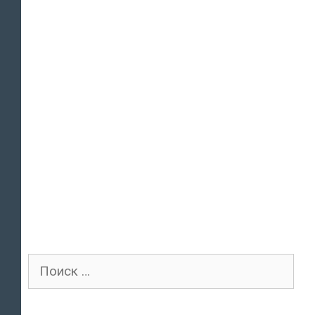
Поиск
для: