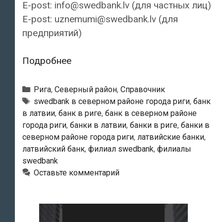
E-post: info@swedbank.lv (для частных лиц)
E-post: uznemumi@swedbank.lv (для
предприятий)
Swedbank
Подробнее
—
Филиал
Рубрики
Рига
,
Северный район
,
Справочник
«Sarkandaugava»
Тэги
swedbank в северном районе города риги
,
банк
в латвии
,
банк в риге
,
банк в северном районе
города риги
,
банки в латвии
,
банки в риге
,
банки в
северном районе города риги
,
латвийские банки
,
латвийский банк
,
филиал swedbank
,
филиалы
swedbank
Оставьте комментарий