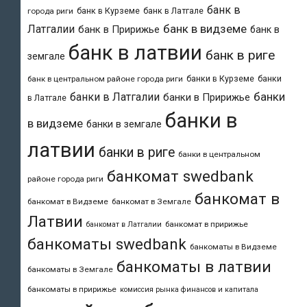
банк в
банк в Курземе
банк в Латгале
города риги
банк в видземе
Латгалии
банк в Пририжье
банк в
банк в латвии
банк в риге
земгале
банки в Курземе
банки
банк в центральном районе города риги
банки
банки в Латгалии
банки в Пририжье
в Латгале
банки в
в видземе
банки в земгале
латвии
банки в риге
банки в центральном
банкомат swedbank
районе города риги
банкомат в
банкомат в Видземе
банкомат в Земгале
Латвии
банкомат в пририжье
банкомат в Латгалии
банкоматы swedbank
банкоматы в Видземе
банкоматы в латвии
банкоматы в Земгале
банкоматы в пририжье
комиссия рынка финансов и капитала