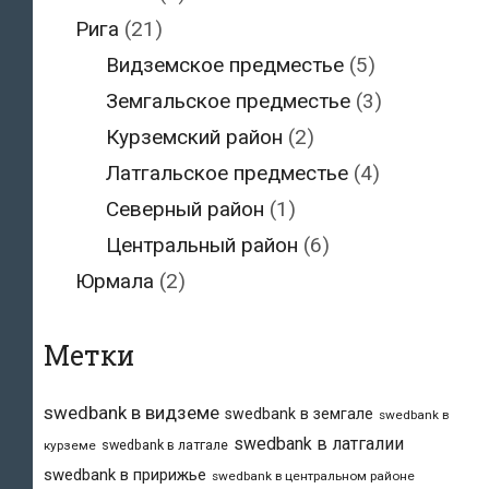
Рига
(21)
Видземское предместье
(5)
Земгальское предместье
(3)
Курземский район
(2)
Латгальское предместье
(4)
Северный район
(1)
Центральный район
(6)
Юрмала
(2)
Метки
swedbank в видземе
swedbank в земгале
swedbank в
swedbank в латгалии
swedbank в латгале
курземе
swedbank в пририжье
swedbank в центральном районе