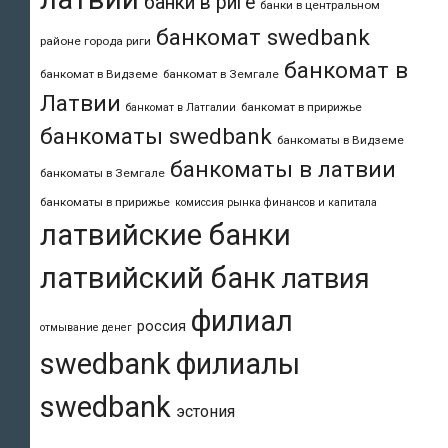
банки в риге
банки в центральном
банкомат swedbank
районе города риги
банкомат в
банкомат в Видземе
банкомат в Земгале
Латвии
банкомат в пририжье
банкомат в Латгалии
банкоматы swedbank
банкоматы в Видземе
банкоматы в латвии
банкоматы в Земгале
банкоматы в пририжье
комиссия рынка финансов и капитала
латвийские банки
латвийский банк
латвия
филиал
россия
отмывание денег
swedbank
филиалы
swedbank
эстония