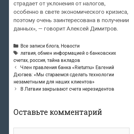
страдает от уклонения от налогов,
особенно в свете экономического кризиса,
поэтому очень заинтересована в получении
данных», — говорит Алексей Димитров.
Рубрики
Все записи блога
,
Новости
Тэги
латвия
,
обмен информацией о банковских
счетах
,
россия
,
тайна вкладов
Навигация
Член правления банка «Rietumu» Евгений
по
Дюгаев: «Мы стараемся сделать технологии
записям
незаметными для наших клиентов»
В Латвии закрывают счета нерезидентов
Оставьте комментарий
комментарий