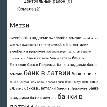
Центральный район
(6)
Юрмала
(2)
Метки
swedbank в видземе
swedbank в земгале
swedbank в
swedbank в латгалии
swedbank в латгале
курземе
swedbank в пририжье
swedbank в центральном районе
банк в
банк в Курземе
банк в Латгале
города риги
банк в видземе
Латгалии
банк в Пририжье
банк в
банк в латвии
банк в риге
земгале
банки в Курземе
банки
банк в центральном районе города риги
банки
банки в Латгалии
банки в Пририжье
в Латгале
банки в
в видземе
банки в земгале
латвии