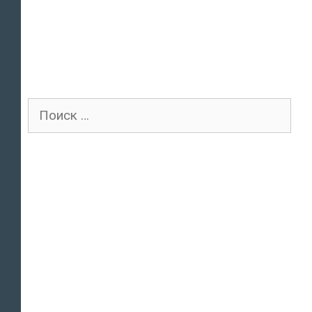
Поиск
для: