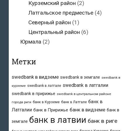
Курземский район
(2)
Латгальское предместье
(4)
Северный район
(1)
Центральный район
(6)
Юрмала
(2)
Метки
swedbank в видземе
swedbank в земгале
swedbank в
swedbank в латгалии
swedbank в латгале
курземе
swedbank в пририжье
swedbank в центральном районе
банк в
банк в Курземе
банк в Латгале
города риги
банк в видземе
Латгалии
банк в Пририжье
банк в
банк в латвии
банк в риге
земгале
банки в Курземе
банки
банк в центральном районе города риги