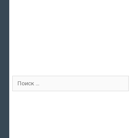
Поиск
для: