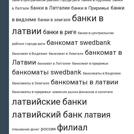
банки
банки в Латгалии
банки в Пририжье
в Латгале
банки в
в видземе
банки в земгале
латвии
банки в риге
банки в центральном
банкомат swedbank
районе города риги
банкомат в
банкомат в Видземе
банкомат в Земгале
Латвии
банкомат в пририжье
банкомат в Латгалии
банкоматы swedbank
банкоматы в Видземе
банкоматы в латвии
банкоматы в Земгале
банкоматы в пририжье
комиссия рынка финансов и капитала
латвийские банки
латвийский банк
латвия
филиал
россия
отмывание денег