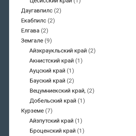
Цесисский край
(1)
Даугавпилс
(2)
Екабпилс
(2)
Елгава
(2)
Земгале
(9)
Айзкраукльский край
(2)
Акнистский край
(1)
Ауцский край
(1)
Бауский край
(2)
Вецумниекский край,
(2)
Добельский край
(1)
Курземе
(7)
Айзпутский край
(1)
Броценский край
(1)