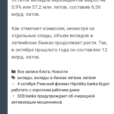
0,9% или 57,2 млн. латов, составив 6,56
млрд. латов.
Как отмечает комиссия, несмотря на
отдельные спады, объем вкладов в
латвийских банках продолжает расти. Так,
в октябре прошлого года он составлял 12
млрд. латов.
Рубрики
Все записи блога
,
Новости
Тэги
вклады
,
вклады в банках латвии
,
латвия
Навигация
4 октября Рижский филиал Hipotēku banka будет
по
работать с коротким рабочим днем
записям
SEB banka предупреждает об очередной
активизации мошенников