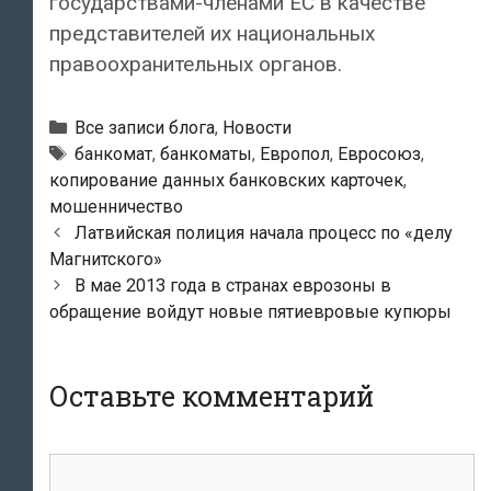
государствами-членами ЕС в качестве
представителей их национальных
правоохранительных органов.
Рубрики
Все записи блога
,
Новости
Тэги
банкомат
,
банкоматы
,
Европол
,
Евросоюз
,
копирование данных банковских карточек
,
мошенничество
Навигация
Латвийская полиция начала процесс по «делу
по
Магнитского»
записям
В мае 2013 года в странах еврозоны в
обращение войдут новые пятиевровые купюры
Оставьте комментарий
комментарий