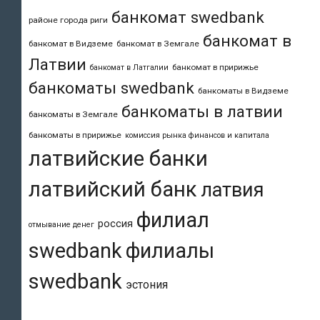
банкомат swedbank
районе города риги
банкомат в
банкомат в Видземе
банкомат в Земгале
Латвии
банкомат в пририжье
банкомат в Латгалии
банкоматы swedbank
банкоматы в Видземе
банкоматы в латвии
банкоматы в Земгале
банкоматы в пририжье
комиссия рынка финансов и капитала
латвийские банки
латвийский банк
латвия
филиал
россия
отмывание денег
swedbank
филиалы
swedbank
эстония