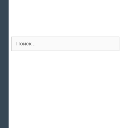
Поиск
для: