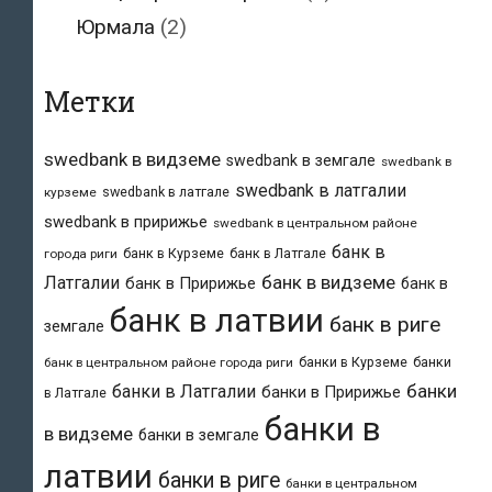
Юрмала
(2)
Метки
swedbank в видземе
swedbank в земгале
swedbank в
swedbank в латгалии
swedbank в латгале
курземе
swedbank в пририжье
swedbank в центральном районе
банк в
банк в Курземе
банк в Латгале
города риги
банк в видземе
Латгалии
банк в Пририжье
банк в
банк в латвии
банк в риге
земгале
банки в Курземе
банки
банк в центральном районе города риги
банки
банки в Латгалии
банки в Пририжье
в Латгале
банки в
в видземе
банки в земгале
латвии
банки в риге
банки в центральном